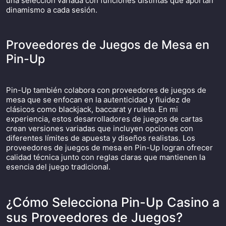
una selección variada con funciones distintas que aportan
dinamismo a cada sesión.
Proveedores de Juegos de Mesa en
Pin-Up
Pin-Up también colabora con proveedores de juegos de
mesa que se enfocan en la autenticidad y fluidez de
clásicos como blackjack, baccarat y ruleta. En mi
experiencia, estos desarrolladores de juegos de cartas
crean versiones variadas que incluyen opciones con
diferentes límites de apuesta y diseños realistas. Los
proveedores de juegos de mesa en Pin-Up logran ofrecer
calidad técnica junto con reglas claras que mantienen la
esencia del juego tradicional.
¿Cómo Selecciona Pin-Up Casino a
sus Proveedores de Juegos?