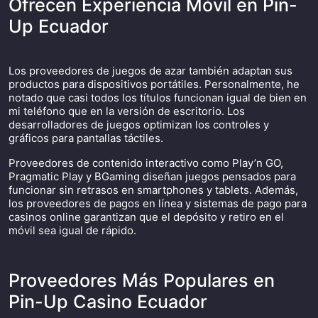
Ofrecen Experiencia Móvil en Pin-
Up Ecuador
Los proveedores de juegos de azar también adaptan sus
productos para dispositivos portátiles. Personalmente, he
notado que casi todos los títulos funcionan igual de bien en
mi teléfono que en la versión de escritorio. Los
desarrolladores de juegos optimizan los controles y
gráficos para pantallas táctiles.
Proveedores de contenido interactivo como Play’n GO,
Pragmatic Play y BGaming diseñan juegos pensados para
funcionar sin retrasos en smartphones y tablets. Además,
los proveedores de pagos en línea y sistemas de pago para
casinos online garantizan que el depósito y retiro en el
móvil sea igual de rápido.
Proveedores Más Populares en
Pin-Up Casino Ecuador