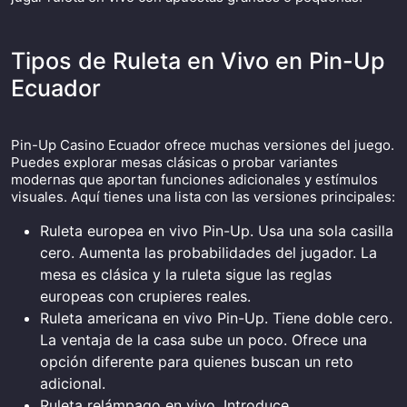
Tipos de Ruleta en Vivo en Pin-Up
Ecuador
Pin-Up Casino Ecuador ofrece muchas versiones del juego.
Puedes explorar mesas clásicas o probar variantes
modernas que aportan funciones adicionales y estímulos
visuales. Aquí tienes una lista con las versiones principales:
Ruleta europea en vivo Pin-Up. Usa una sola casilla
cero. Aumenta las probabilidades del jugador. La
mesa es clásica y la ruleta sigue las reglas
europeas con crupieres reales.
Ruleta americana en vivo Pin-Up. Tiene doble cero.
La ventaja de la casa sube un poco. Ofrece una
opción diferente para quienes buscan un reto
adicional.
Ruleta relámpago en vivo. Introduce