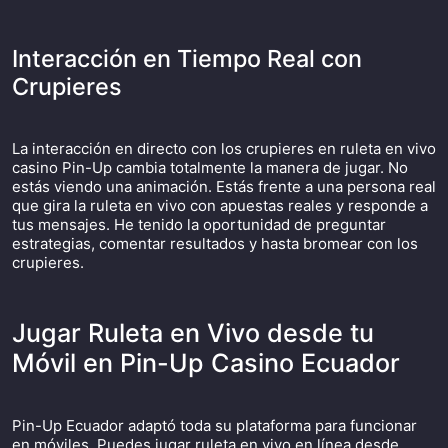
Interacción en Tiempo Real con
Crupieres
La interacción en directo con los crupieres en ruleta en vivo
casino Pin-Up cambia totalmente la manera de jugar. No
estás viendo una animación. Estás frente a una persona real
que gira la ruleta en vivo con apuestas reales y responde a
tus mensajes. He tenido la oportunidad de preguntar
estrategias, comentar resultados y hasta bromear con los
crupieres.
Jugar Ruleta en Vivo desde tu
Móvil en Pin-Up Casino Ecuador
Pin-Up Ecuador adaptó toda su plataforma para funcionar
en móviles. Puedes jugar ruleta en vivo en línea desde