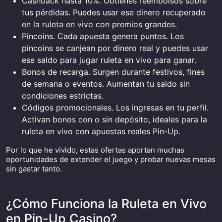
Cashback hasta 10%. Obtienes reembolsos sobre
tus pérdidas. Puedes usar ese dinero recuperado
en la ruleta en vivo con premios grandes.
Pincoins. Cada apuesta genera puntos. Los
pincoins se canjean por dinero real y puedes usar
ese saldo para jugar ruleta en vivo para ganar.
Bonos de recarga. Surgen durante festivos, fines
de semana o eventos. Aumentan tu saldo sin
condiciones estrictas.
Códigos promocionales. Los ingresas en tu perfil.
Activan bonos con o sin depósito, ideales para la
ruleta en vivo con apuestas reales Pin-Up.
Por lo que he vivido, estas ofertas aportan muchas
oportunidades de extender el juego y probar nuevas mesas
sin gastar tanto.
¿Cómo Funciona la Ruleta en Vivo
en Pin-Up Casino?