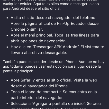
cualquier celular. Aquí te explico cómo descargar la app
para Android desde el sitio oficial:
Visita el sitio desde el navegador del teléfono.
Abre la página oficial de Pin-Up Ecuador desde
Chrome o similar.
Abre el menú principal. Toca las tres líneas para
abrir opciones de navegación.
Haz clic en “Descargar APK Android”. El sistema te
llevará al archivo descargable.
También puedes acceder desde un iPhone. Aunque no hay
app todavía, puedes usar esta opción para jugar desde la
pantalla principal:
Abre Safari y entra al sitio oficial. Visita la web
desde el navegador del iPhone.
Toca el icono de compartir. Se encuentra en la
parte inferior del navegador.
Selecciona “Agregar a pantalla de inicio”. Se crea