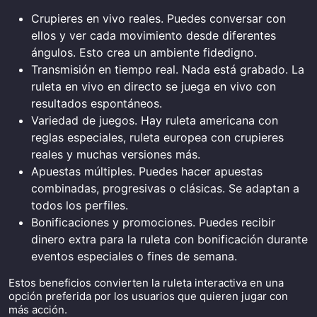
Crupieres en vivo reales. Puedes conversar con
ellos y ver cada movimiento desde diferentes
ángulos. Esto crea un ambiente fidedigno.
Transmisión en tiempo real. Nada está grabado. La
ruleta en vivo en directo se juega en vivo con
resultados espontáneos.
Variedad de juegos. Hay ruleta americana con
reglas especiales, ruleta europea con crupieres
reales y muchas versiones más.
Apuestas múltiples. Puedes hacer apuestas
combinadas, progresivas o clásicas. Se adaptan a
todos los perfiles.
Bonificaciones y promociones. Puedes recibir
dinero extra para la ruleta con bonificación durante
eventos especiales o fines de semana.
Estos beneficios convierten la ruleta interactiva en una
opción preferida por los usuarios que quieren jugar con
más acción.