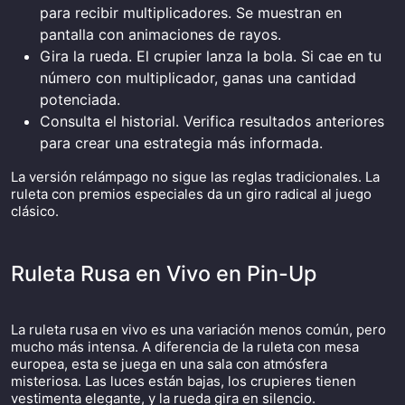
para recibir multiplicadores. Se muestran en
pantalla con animaciones de rayos.
Gira la rueda. El crupier lanza la bola. Si cae en tu
número con multiplicador, ganas una cantidad
potenciada.
Consulta el historial. Verifica resultados anteriores
para crear una estrategia más informada.
La versión relámpago no sigue las reglas tradicionales. La
ruleta con premios especiales da un giro radical al juego
clásico.
Ruleta Rusa en Vivo en Pin-Up
La ruleta rusa en vivo es una variación menos común, pero
mucho más intensa. A diferencia de la ruleta con mesa
europea, esta se juega en una sala con atmósfera
misteriosa. Las luces están bajas, los crupieres tienen
vestimenta elegante, y la rueda gira en silencio.